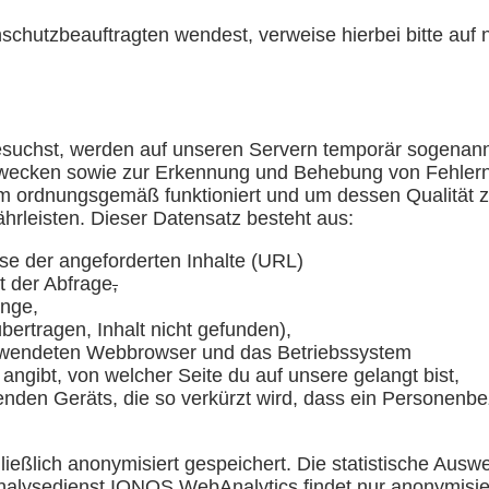
chutzbeauftragten wendest, verweise hierbei bitte au
uchst, werden auf unseren Servern temporär sogenann
Zwecken sowie zur Erkennung und Behebung von Fehlern 
om ordnungsgemäß funktioniert und um dessen Qualität 
ährleisten. Dieser Datensatz besteht aus:
e der angeforderten Inhalte (URL)
 der Abfrage
,
nge,
übertragen, Inhalt nicht gefunden),
rwendeten Webbrowser und das Betriebssystem
 angibt, von welcher Seite du auf unsere gelangt bist,
nden Geräts, die so verkürzt wird, dass ein Personenbezu
ießlich anonymisiert gespeichert. Die statistische Aus
nalysedienst IONOS WebAnalytics findet nur anonymisie